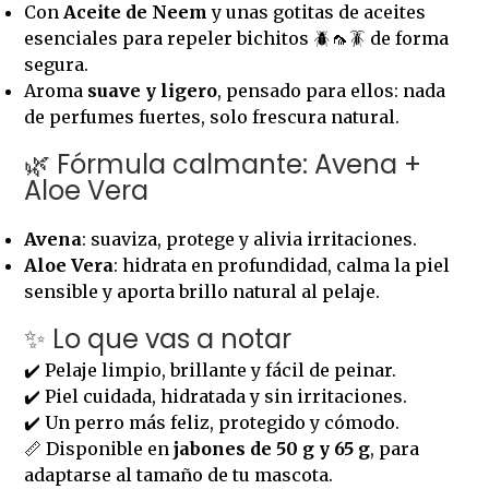
Con
Aceite de Neem
y unas gotitas de aceites
esenciales para repeler bichitos 🪲🦟🪳 de forma
segura.
Aroma
suave y ligero
, pensado para ellos: nada
de perfumes fuertes, solo frescura natural.
🌿 Fórmula calmante: Avena +
Aloe Vera
Avena
: suaviza, protege y alivia irritaciones.
Aloe Vera
: hidrata en profundidad, calma la piel
sensible y aporta brillo natural al pelaje.
✨ Lo que vas a notar
✔️ Pelaje limpio, brillante y fácil de peinar.
✔️ Piel cuidada, hidratada y sin irritaciones.
✔️ Un perro más feliz, protegido y cómodo.
📏 Disponible en
jabones de 50 g y 65 g
, para
adaptarse al tamaño de tu mascota.